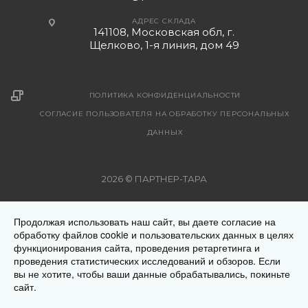
АДРЕС СКЛАДА
141108, Московская обл, г.
Щелково, 1-я линия, дом 49
ПОЛИТИКА КОНФИДЕНЦИАЛЬНОСТИ
СОГЛАСИЕ ПОЛЬЗОВАТЕЛЯ НА ОБРАБОТКУ ПЕРСОНАЛЬНЫХ
ДАННЫХ
2026 © ПАРТНЕР-ТАРА
Рекомендуемые цены на поставляемую продукцию указаны
Продолжая использовать наш сайт, вы даете согласие на
на страницах с описанием товара. Все предложения на
обработку файлов cookie и пользовательских данных в целях
сайте не являются публичной офертой. Окончательную
функционирования сайта, проведения ретаргетинга и
стоимость товара Вам уточнит менеджер при оформлении
проведения статистических исследований и обзоров. Если
заказа. Цена на продукцию меняется в зависимости от
вы не хотите, чтобы ваши данные обрабатывались, покиньте
сайт.
региона местонахождения Заказчика. Обращаем ваше
внимание на то, что данный интернет-сайт носит