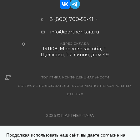
8 (800) 700-55-41
info@partner-tara.ru
АДРЕС СКЛАДА
141108, Московская обл, г.
Щелково, 1-я линия, дом 49
ПОЛИТИКА КОНФИДЕНЦИАЛЬНОСТИ
СОГЛАСИЕ ПОЛЬЗОВАТЕЛЯ НА ОБРАБОТКУ ПЕРСОНАЛЬНЫХ
ДАННЫХ
2026 © ПАРТНЕР-ТАРА
Рекомендуемые цены на поставляемую продукцию указаны
Продолжая использовать наш сайт, вы даете согласие на
на страницах с описанием товара. Все предложения на